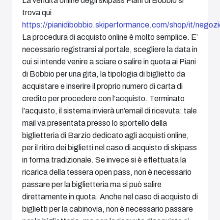
La vendita online degli skipass Piani di Bobbio si
trova qui
https://pianidibobbio.skiperformance.com/shop/it/negozi
La procedura di acquisto online è molto semplice. E’
necessario registrarsi al portale, scegliere la data in
cui si intende venire a sciare o salire in quota ai Piani
di Bobbio per una gita, la tipologia di biglietto da
acquistare e inserire il proprio numero di carta di
credito per procedere con l’acquisto. Terminato
l’acquisto, il sistema invierà un’email di ricevuta: tale
mail va presentata presso lo sportello della
biglietteria di Barzio dedicato agli acquisti online,
per il ritiro dei biglietti nel caso di acquisto di skipass
in forma tradizionale. Se invece si è effettuata la
ricarica della tessera open pass, non è necessario
passare per la biglietteria ma si può salire
direttamente in quota. Anche nel caso di acquisto di
biglietti per la cabinovia, non è necessario passare